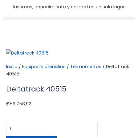
Ir
Insumos, conocimiento y calidad en un solo lugar
al
contenido
Inicio
/
Equipos y Utensilios
/
Termómetros
/ Deltatrack
40515
Deltatrack 40515
₡
59.758,92
Deltatrack
40515