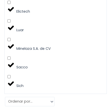
Elictech
Luar
Minelaza S.A. de CV
Sacco
Sich