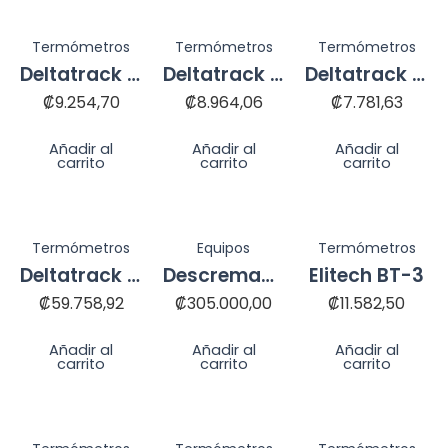
Termómetros
Termómetros
Termómetros
Deltatrack 29003
Deltatrack 29004
Deltatrack 29006
₡
9.254,70
₡
8.964,06
₡
7.781,63
Añadir al
Añadir al
Añadir al
carrito
carrito
carrito
Termómetros
Equipos
Termómetros
Deltatrack 40515
Descremadora MOTOP SICH
Elitech BT-3
₡
59.758,92
₡
305.000,00
₡
11.582,50
Añadir al
Añadir al
Añadir al
carrito
carrito
carrito